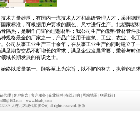
司技术力量雄厚，有国内一流技术人才和高级管理人才，采用德国
行国家标准，可根据用户要求的颜色、尺寸进行生产。北塑牌塑
隔音隔热，是制作门窗的理想材料；我公司生产的塑料管材管件
品种规格最全的厂家之一，产品广泛用于建筑、工业、农业、化
业。公司从事工业生产三十余年，在从事工业生产的同时建立了
为满足期货交易不断增长的需求，满足企业发展需要，秉着与时
货领域长期发展的有识之士。
司始终以质量第一、顾客至上为宗旨，以不懈的努力，执着的追
征代理
|
客户留言
|
客户服务
|
企业招聘
|
在线订购
|
网站地图
|
联系我们
su88@163.com
www.bfxdsj.com
ht:©2007 大连北方现代塑胶公司 all rights reserved.
旧版