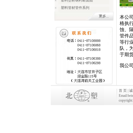
塑料型材钢衬断面图
塑料管材管件系列
本公
格执
蚀、
管件
等行
队，
于期
我公
首 页
|
诚
Email:
bei
copyrig