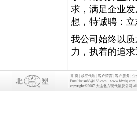
求，满足企业发
想，特诚聘：立
我公司始终以质
力，执着的追求
首 页
|
诚征代理
|
客户留言
|
客户服务
|
企
Email:
beisu88@163.com
www.bfxdsj.com
copyright:©2007 大连北方现代塑胶公司 all rig